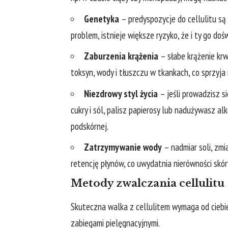
Genetyka
– predyspozycje do cellulitu są 
problem, istnieje większe ryzyko, że i ty go doś
Zaburzenia krążenia
– słabe krążenie krw
toksyn, wody i tłuszczu w tkankach, co sprzyja 
Niezdrowy styl życia
– jeśli prowadzisz s
cukry i sól, palisz papierosy lub nadużywasz al
podskórnej.
Zatrzymywanie wody
– nadmiar soli, zmi
retencję płynów, co uwydatnia nierówności skóry 
Metody zwalczania cellulitu
Skuteczna walka z cellulitem wymaga od ciebi
zabiegami pielęgnacyjnymi.