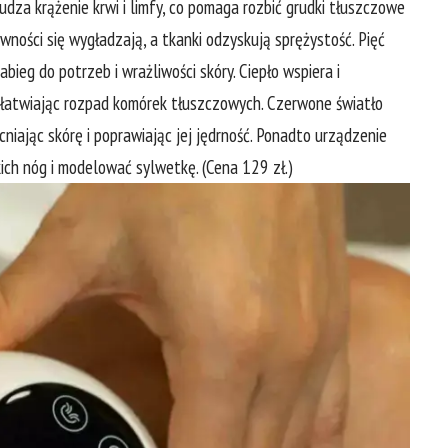
dza krążenie krwi i limfy, co pomaga rozbić grudki tłuszczowe
wności się wygładzają, a tkanki odzyskują sprężystość. Pięć
eg do potrzeb i wrażliwości skóry. Ciepło wspiera i
 ułatwiając rozpad komórek tłuszczowych. Czerwone światło
niając skórę i poprawiając jej jędrność. Ponadto urządzenie
ich nóg i modelować sylwetkę. (Cena 129 zł.)