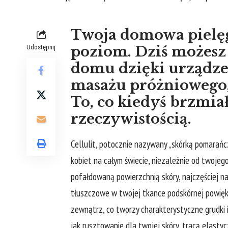
Twoja domowa pielę
Udostępnij
poziom. Dziś możesz 
domu dzięki urządzen
masażu próżniowego, 
To, co kiedyś brzmiało
rzeczywistością.
Cellulit, potocznie nazywany „skórką pomarań
kobiet na całym świecie, niezależnie od twojego
pofałdowaną powierzchnią skóry, najczęściej na
tłuszczowe w twojej tkance podskórnej powięks
zewnątrz, co tworzy charakterystyczne grudki i
jak rusztowanie dla twojej skóry, tracą elasty