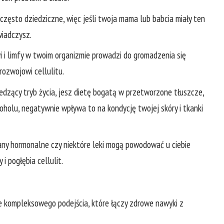
często dziedziczne, więc jeśli twoja mama lub babcia miały ten
wiadczysz.
i i limfy w twoim organizmie prowadzi do gromadzenia się
rozwojowi cellulitu.
iedzący tryb życia, jesz dietę bogatą w przetworzone tłuszcze,
koholu, negatywnie wpływa to na kondycję twojej skóry i tkanki
any hormonalne czy niektóre leki mogą powodować u ciebie
i pogłębia cellulit.
e kompleksowego podejścia, które łączy zdrowe nawyki z