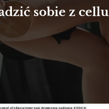
dzić sobie z cell
s.com/pl-pl/zdjecie/stopy-nogi-dziewczyna-siedzenie-4155014/