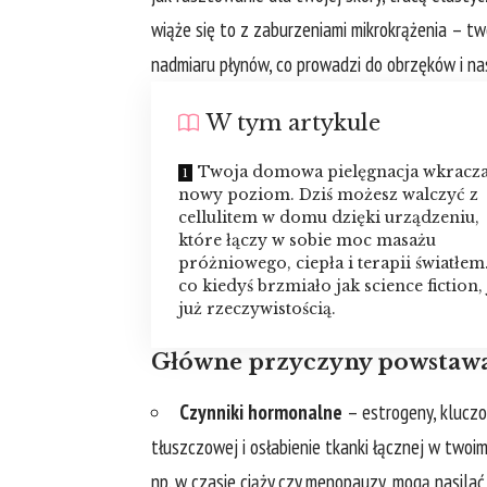
wiąże się to z zaburzeniami mikrokrążenia – tw
nadmiaru płynów, co prowadzi do obrzęków i nasi
W tym artykule
Twoja domowa pielęgnacja wkracza
nowy poziom. Dziś możesz walczyć z
cellulitem w domu dzięki urządzeniu,
które łączy w sobie moc masażu
próżniowego, ciepła i terapii światłem
co kiedyś brzmiało jak science fiction, 
już rzeczywistością.
Główne przyczyny powstawan
Czynniki hormonalne
– estrogeny, kluczo
tłuszczowej i osłabienie tkanki łącznej w twoi
np. w czasie ciąży czy menopauzy, mogą nasilać 