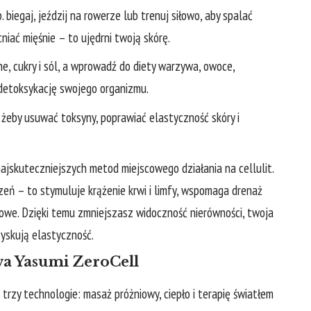
. biegaj, jeździj na rowerze lub trenuj siłowo, aby spalać
iać mięśnie – to ujędrni twoją skórę.
e, cukry i sól, a wprowadź do diety warzywa, owoce,
ć detoksykację swojego organizmu.
, żeby usuwać toksyny, poprawiać elastyczność skóry i
najskuteczniejszych metod miejscowego działania na cellulit.
zeń – to stymuluje krążenie krwi i limfy, wspomaga drenaż
zowe. Dzięki temu zmniejszasz widoczność nierówności, twoja
zyskują elastyczność.
a Yasumi ZeroCell
trzy technologie: masaż próżniowy, ciepło i terapię światłem