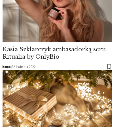
Kasia Szklarczyk ambasadorką serii
Ritualia by OnlyBio
Kama
22 kwietnia 2022