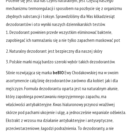
Pocenie się jest dla nas czymś naturalnym, jest częścią naszego
mechanizmu termoregulacji i sposobem na pozbycie się z organizmu
zbędnych substancji i toksyn. Sprawdziliśmy dla Was kilkadziesiąt
dezodorantów i oto wyniki naszych dziennikarskich testów.
Dezodorant powinien przede wszystkim eliminować bakterie,
zapobiegać ich namnażaniu się a nie tylko zapachem maskować pot
Naturalny dezodorant jest bezpieczny dla naszej skóry
Polskie marki mają bardzo szeroki wybór takich dezodorantów.
Silnie rozwijająca się marka
beBIO
Ewy Chodakowskiej ma w swoim
asortymencie całą linię dezodorantów zarówno dla kobiet jak i dla
mężczyzn. Formuła dezodorantu oparta jest na naturalnym ałunie,
który zapobiega powstawaniu nieprzyjemnego zapachu, ma
właściwości antybakteryjne. Kwas hialuronowy przynosi wrażliwej
skórze pod pachami ukojenie i ulgę, a jednocześnie wspaniale odświeża.
Ekstrakt z wrzosu ma działanie antybakteryjne i antyseptyczne,
przeciwstarzeniowe, łagodzi podrażnienia. To dezodoranty, a nie