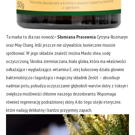
Ta marka to dla nas nowość
–
Słomiana Pracownia
Cytryna-Rozmaryn
oraz May Chang. Jeśli jeszcze nie używaliście, koniecznie musicie
spróbować. W jego składzie znaleźć można Masło shea, sodę
oczyszczoną, Skrobia ziemniaczana, biała glinka, która ma właściwości
odkażające i wygładzające, witamina E, olej kokosowy działa głownie
bakteriobójczo i łagodząco i magiczny składnik Zeolit – absorbuje
nadmiar potu, pobudza oczyszczanie głębokich warstw skóry z toksyn i
zwiększa możliwości chłonne naszego dezodorantu. Wspomaga
również regenerację podrażnionej skóry. A do tego olejki eteryczne,
które nadają delikatny i bardzo przyjemny zapach.