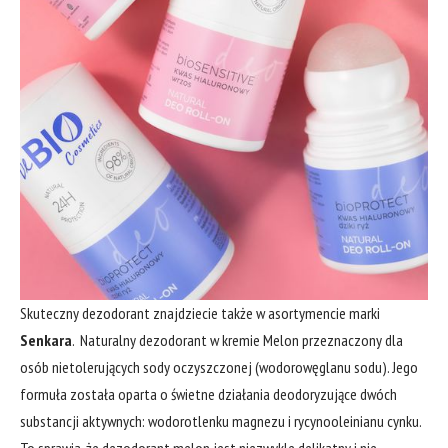
Skuteczny dezodorant znajdziecie także w asortymencie marki
Senkara
.
Naturalny dezodorant w kremie Melon przeznaczony dla
osób nietolerujących sody oczyszczonej (wodorowęglanu sodu). Jego
formuła została oparta o świetne działania deodoryzujące dwóch
substancji aktywnych: wodorotlenku magnezu i rycynooleinianu cynku.
To sprawia, że dezodorant melon jest niezwykle delikatny i nie