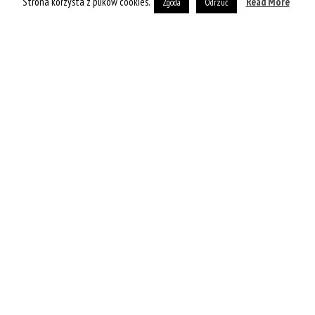
Strona korzysta z plików cookies.
Read More
Zgoda
Odrzuć
URODA
Magnez produkowany z wody
morskiej na drżenie powiek i
nie tylko
3 Minut czytania
Kama
Opublikowano 1 sierpnia 2023
Ostatnio zaaktualizowane 1 sierpnia 2023 13:27
Polacy cierpią z powodu niedoboru magnezu. Według badań [1],
nawet 70% z nas odczuwa skutki braku magnezu. Pierwsze
objawy są zazwyczaj subtelne. Z czasem mogą być coraz bardziej